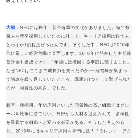
教えてください。
大橋
：NECには長年、新卒偏重の文化がありました。毎年数
百人を新卒採用していたのに対して、キャリア採用は数十人
とわずか1割程度だったんです。そうした中、NECは2010年
代に厳しい経営危機に直面します。2016年に発表した中期経
営計画も達成できず、1年後には撤回する事態に陥りました。
なぜNECはここまで成長力を失ったのか──経営陣が集まっ
て議論を繰り返していたところ、課題の1つとして挙げられた
のが「同質性の高さ」でした。
新卒一括採用、年功序列といった同質性の高い組織ではグロ
ーバル競争に勝てない。外部から人材を迎え入れて、多様性
を重視する組織へと変わる必要がある。そうした考えのも
と、2019年にはキャリア採用を専門に担う「タレント・アク