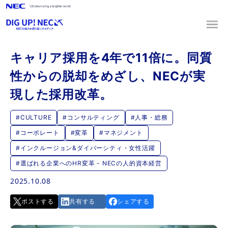
キャリア採用を4年で11倍に。同質
新卒採用
性からの脱却をめざし、NECが実
キャリア採用
現した採用改革。
#CULTURE
#コンサルティング
#人事・総務
2027新卒採用
#コーポレート
#変革
#マネジメント
マイページログイン
マイページ登録
#インクルージョン&ダイバーシティ・女性活躍
2028新卒採用
#選ばれる企業へのHR変革 - NECの人的資本経営
2025.10.08
マイページログイン
マイページ登録
キャリア採用
ポストする
共有する
シェアする
募集職種一覧