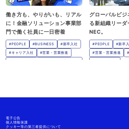
働き方も、やりがいも、リアル
グローバルビジ
に！金融ソリューション事業部
る新組織リーダ
門で働く社員に一日密着
NEC。
#PEOPLE
#BUSINESS
#新卒入社
#PEOPLE
#新卒
#キャリア入社
#営業・営業推進
#営業・営業推進
#SE(システムエンジニア・サービスエン
#マネジメント
ジニア)
#金融
電子公告
個人情報保護
クッキー等の第三者提供について