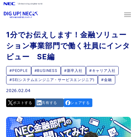
1分でお伝えします！金融ソリュー
新卒採用
ション事業部門で働く社員にインタ
キャリア採用
ビュー SE編
#PEOPLE
#BUSINESS
#新卒入社
#キャリア入社
2027新卒採用
#SE(システムエンジニア・サービスエンジニア)
#金融
マイページログイン
マイページ登録
2026.02.04
2028新卒採用
ポストする
共有する
シェアする
マイページログイン
マイページ登録
キャリア採用
募集職種一覧