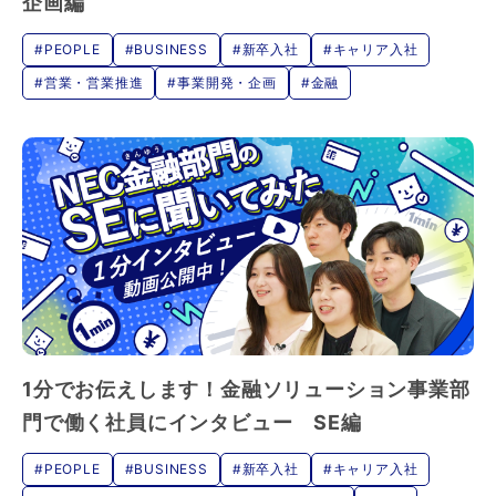
企画編
#PEOPLE
#BUSINESS
#新卒入社
#キャリア入社
#営業・営業推進
#事業開発・企画
#金融
1分でお伝えします！金融ソリューション事業部
門で働く社員にインタビュー SE編
#PEOPLE
#BUSINESS
#新卒入社
#キャリア入社