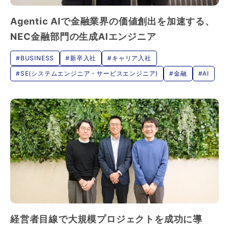
Agentic AIで金融業界の価値創出を加速する、
NEC金融部門の生成AIエンジニア
#BUSINESS
#新卒入社
#キャリア入社
#SE(システムエンジニア・サービスエンジニア)
#金融
#AI
経営者目線で大規模プロジェクトを成功に導