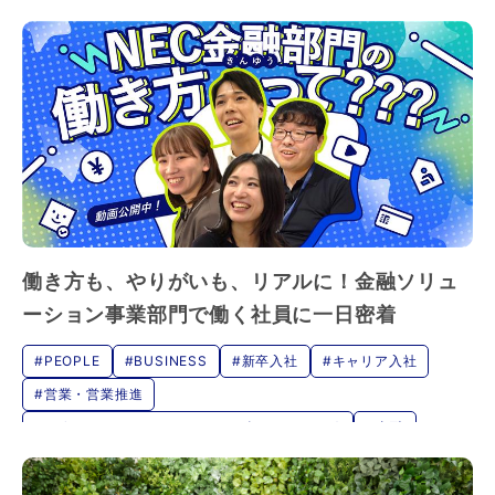
働き方も、やりがいも、リアルに！金融ソリュ
ーション事業部門で働く社員に一日密着
#PEOPLE
#BUSINESS
#新卒入社
#キャリア入社
#営業・営業推進
#SE(システムエンジニア・サービスエンジニア)
#金融