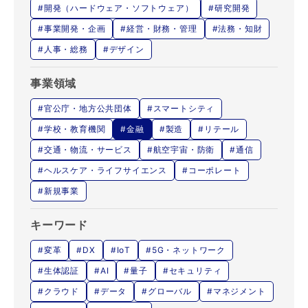
#開発（ハードウェア・ソフトウェア）
#研究開発
#事業開発・企画
#経営・財務・管理
#法務・知財
#人事・総務
#デザイン
事業領域
#官公庁・地方公共団体
#スマートシティ
#学校・教育機関
#金融
#製造
#リテール
#交通・物流・サービス
#航空宇宙・防衛
#通信
#ヘルスケア・ライフサイエンス
#コーポレート
#新規事業
キーワード
#変革
#DX
#IoT
#5G・ネットワーク
#生体認証
#AI
#量子
#セキュリティ
#クラウド
#データ
#グローバル
#マネジメント