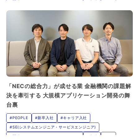
#開発（ハードウェア・ソフトウェア）
#金融
#DX
「NECの総合力」が成せる業 金融機関の課題解
決を牽引する 大規模アプリケーション開発の舞
台裏
#PEOPLE
#新卒入社
#キャリア入社
#SE(システムエンジニア・サービスエンジニア)
#開発（ハードウェア・ソフトウェア）
#金融
#DX