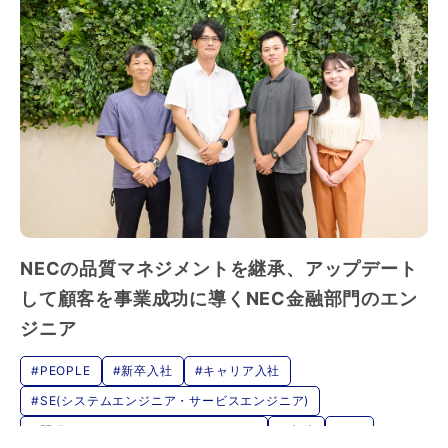
NECの品質マネジメントを継承、アップデート
して顧客を事業成功に導くNEC金融部門のエン
ジニア
#PEOPLE
#新卒入社
#キャリア入社
#SE(システムエンジニア・サービスエンジニア)
#開発（ハードウェア・ソフトウェア）
#金融
#DX