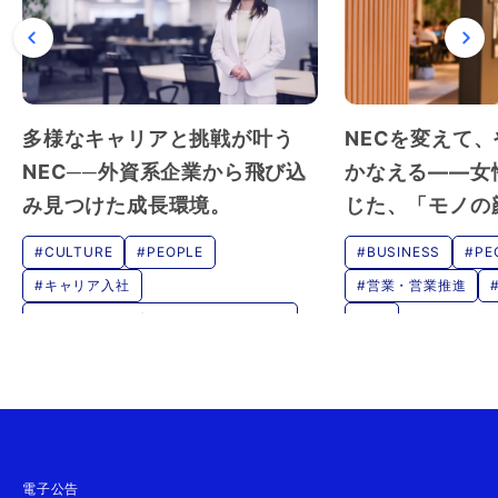
NECを変えて
多様なキャリアと挑戦が叶う
かなえる――女
NEC──外資系企業から飛び込
じた、「モノの
み見つけた成長環境。
大きな一石。
#BUSINESS
#PE
#CULTURE
#PEOPLE
#営業・営業推進
#キャリア入社
#DX
#マーケティング・コミュニケーション
#わたしらしく、もっ
#インクルージョン&ダイバーシティ・女
らしく活躍するNEC
性活躍
#グローバル
#わたしらしく、もっと「 」 - わたし
らしく活躍するNECの女性たち
電子公告