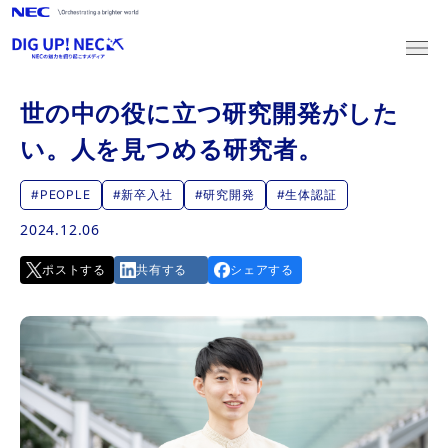
世の中の役に立つ研究開発がした
新卒採用
い。人を見つめる研究者。
キャリア採用
#PEOPLE
#新卒入社
#研究開発
#生体認証
2024.12.06
2027新卒採用
ポストする
共有する
シェアする
マイページログイン
マイページ登録
2028新卒採用
マイページログイン
マイページ登録
キャリア採用
募集職種一覧