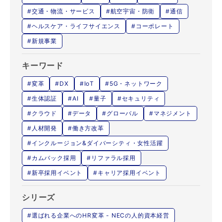
#交通・物流・サービス
#航空宇宙・防衛
#通信
#ヘルスケア・ライフサイエンス
#コーポレート
#新規事業
キーワード
#変革
#DX
#IoT
#5G・ネットワーク
#生体認証
#AI
#量子
#セキュリティ
#クラウド
#データ
#グローバル
#マネジメント
#人材開発
#働き方改革
#インクルージョン&ダイバーシティ・女性活躍
#カムバック採用
#リファラル採用
#新卒採用イベント
#キャリア採用イベント
シリーズ
#選ばれる企業へのHR変革 - NECの人的資本経営