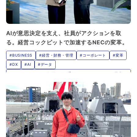
AIが意思決定を支え、社員がアクションを取
る。経営コックピットで加速するNECの変革。
#BUSINESS
#経営・財務・管理
#コーポレート
#変革
#DX
#AI
#データ
#クライアントゼロの価値 - ゼロ番目のクライアントである社内
DX推進