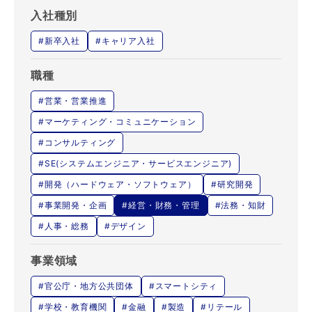
入社種別
#新卒入社
#キャリア入社
職種
#営業・営業推進
#マーケティング・コミュニケーション
#コンサルティング
#SE(システムエンジニア・サービスエンジニア)
#開発（ハードウェア・ソフトウェア）
#研究開発
#事業開発・企画
#経営・財務・管理
#法務・知財
#人事・総務
#デザイン
事業領域
#官公庁・地方公共団体
#スマートシティ
#学校・教育機関
#金融
#製造
#リテール