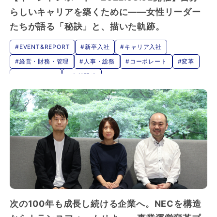
らしいキャリアを築くために――女性リーダー
たちが語る「秘訣」と、描いた軌跡。
#EVENT&REPORT
#新卒入社
#キャリア入社
#経営・財務・管理
#人事・総務
#コーポレート
#変革
#マネジメント
#人材開発
#インクルージョン&ダイバーシティ・女性活躍
#キャリア採用イベント
次の100年も成長し続ける企業へ。NECを構造