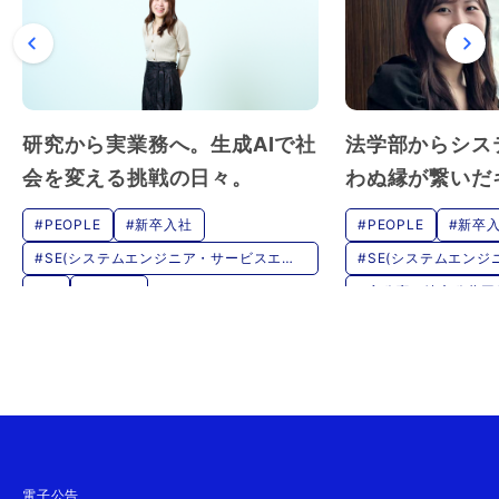
研究から実業務へ。生成AIで社
法学部からシス
会を変える挑戦の日々。
わぬ縁が繋いだ
#PEOPLE
#新卒入社
#PEOPLE
#新卒
#SE(システムエンジニア・サービスエン
#SE(システムエン
ジニア)
ジニア)
#AI
#データ
#官公庁・地方公共団
#わたしらしく、もっと「 」 - わたし
#わたしらしく、もっ
らしく活躍するNECの女性たち
らしく活躍するNEC
電子公告