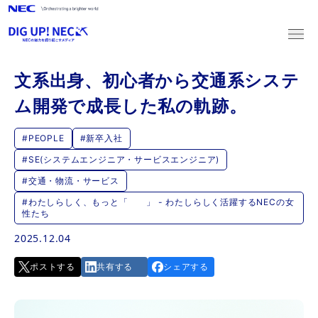
文系出身、初心者から交通系システ
新卒採用
ム開発で成長した私の軌跡。
キャリア採用
#PEOPLE
#新卒入社
#SE(システムエンジニア・サービスエンジニア)
2027新卒採用
#交通・物流・サービス
マイページログイン
マイページ登録
#わたしらしく、もっと「 」 - わたしらしく活躍するNECの女
性たち
2028新卒採用
2025.12.04
マイページログイン
マイページ登録
ポストする
共有する
シェアする
キャリア採用
募集職種一覧