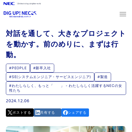
対話を通して、大きなプロジェクト
新卒採用
を動かす。前のめりに、まずは行
キャリア採用
動。
#PEOPLE
#新卒入社
2027新卒採用
#SE(システムエンジニア・サービスエンジニア)
#製造
マイページログイン
マイページ登録
#わたしらしく、もっと「 」 - わたしらしく活躍するNECの女
性たち
2028新卒採用
2024.12.06
マイページログイン
マイページ登録
ポストする
共有する
シェアする
キャリア採用
募集職種一覧