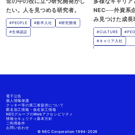
世の中の役に立つ研究開発がし
多様なキャリア
たい。人を見つめる研究者。
NEC──外資系
み見つけた成長
#PEOPLE
#新卒入社
#研究開発
#生体認証
#CULTURE
#PEO
#キャリア入社
#マーケティング・コ
#インクルージョン&
性活躍
#グローバル
#わたしらしく、もっ
らしく活躍するNEC
電子公告
個人情報保護
クッキー等の第三者提供について
匿名加工情報・仮名加工情報
NECグループのWebアクセシビリティ
情報セキュリティ基本方針
ご利用条件
お問い合わせ
© NEC Corporation 1994-2026